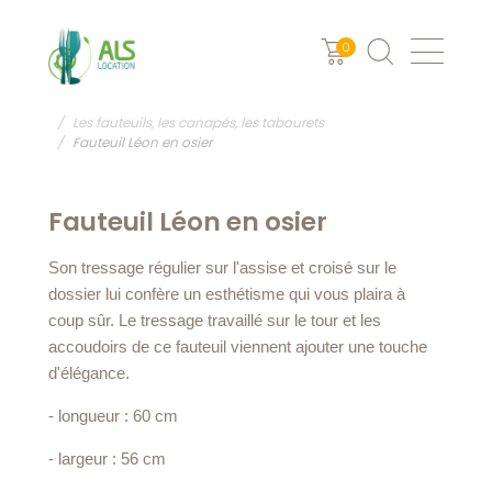
0
ALS Location Vaisselle
MOBILIER ET EQUIPEMENT
Les fauteuils, les canapés, les tabourets
Fauteuil Léon en osier
Fauteuil Léon en osier
Son tressage régulier sur l'assise et croisé sur le
dossier lui confère un esthétisme qui vous plaira à
coup sûr. Le
tressage
travaillé
sur le tour et les
accoudoirs de ce fauteuil viennent ajouter une
touche
d'élégance.
- longueur : 60 cm
- largeur : 56 cm