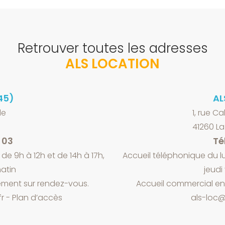
Retrouver toutes les adresses
ALS LOCATION
45)
AL
le
1, rue Ca
41260 L
5 03
Tél
de 9h à 12h et de 14h à 17h,
Accueil téléphonique du lu
atin
jeudi
ment sur rendez-vous.
Accueil commercial e
fr
-
Plan d’accès
als-loc@