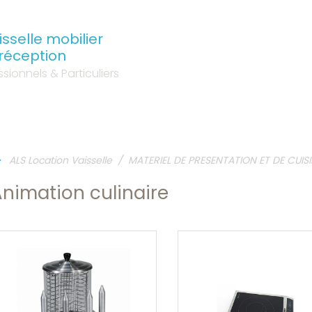
sselle mobilier
 réception
sionnels & Particuliers
ALS Location Vaisselle
MATERIEL DE PRESENTATION ET DE CUIS
nimation culinaire