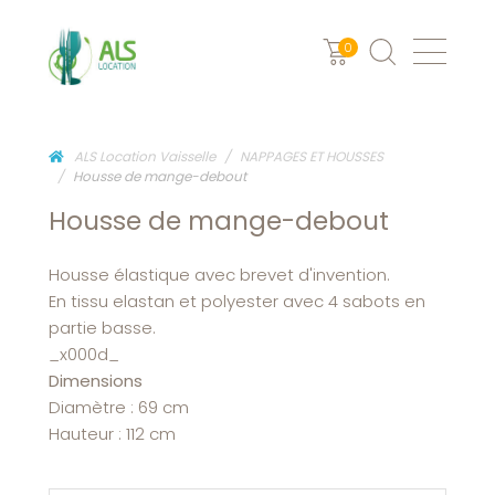
0
ALS Location Vaisselle
NAPPAGES ET HOUSSES
Housse de mange-debout
Housse de mange-debout
Housse élastique avec brevet d'invention.
En tissu elastan et polyester avec 4 sabots en
partie basse.
_x000d_
Dimensions
Diamètre : 69 cm
Hauteur : 112 cm