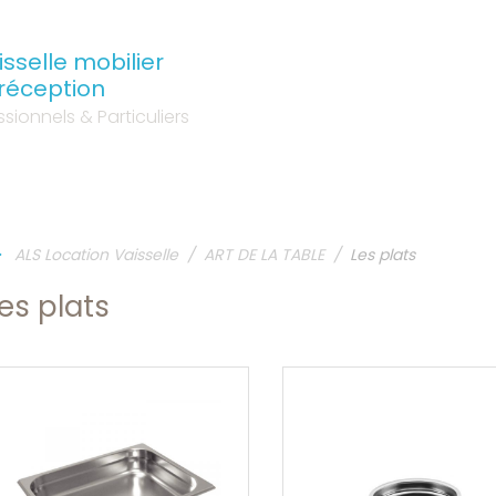
sselle mobilier
 réception
sionnels & Particuliers
ALS Location Vaisselle
ART DE LA TABLE
Les plats
es plats