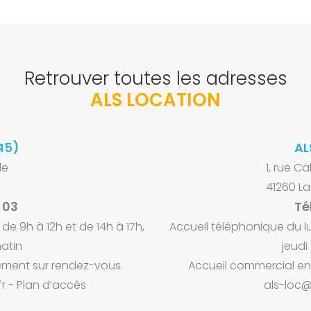
Retrouver toutes les adresses
ALS LOCATION
45)
AL
le
1, rue Ca
41260 L
5 03
Tél
de 9h à 12h et de 14h à 17h,
Accueil téléphonique du lu
atin
jeudi
ment sur rendez-vous.
Accueil commercial e
fr
-
Plan d’accès
als-loc@