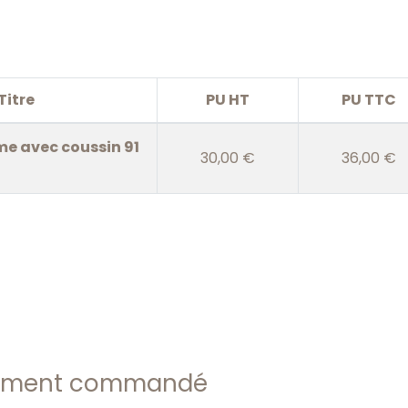
Titre
PU HT
PU TTC
me avec coussin 91
30,00 €
36,00 €
alement commandé