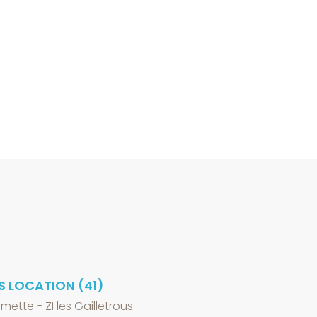
S LOCATION (41)
lmette - ZI les Gailletrous