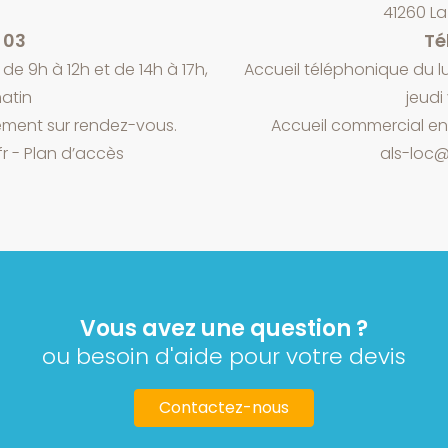
41260 L
5 03
Tél
de 9h à 12h et de 14h à 17h,
Accueil téléphonique du lu
atin
jeudi
ment sur rendez-vous.
Accueil commercial e
fr
-
Plan d’accès
als-loc@
Vous avez une question ?
ou besoin d'aide pour votre devis
Contactez-nous