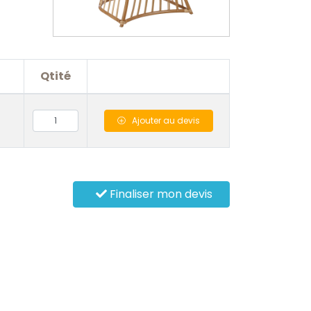
Qtité
Ajouter
au devis
Finaliser mon devis