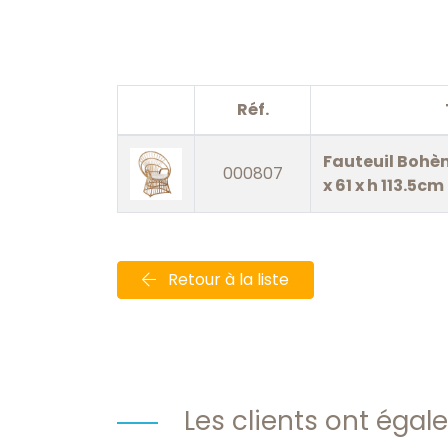
Réf.
Fauteuil Bohè
000807
x 61 x h 113.5cm
Retour à la liste
Les clients ont ég