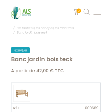
0
ALS Location Vaisselle
MOBILIER ET EQUIPEMENT
Les fauteuils, les canapés, les tabourets
Banc jardin bois teck
NOUVEAU
Banc jardin bois teck
A partir de 42,00 € TTC
000689